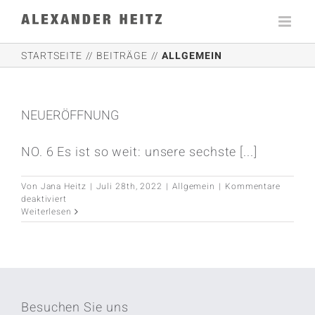
Zum
Inhalt
springen
STARTSEITE
BEITRÄGE
ALLGEMEIN
NEUERÖFFNUNG
NO. 6 Es ist so weit: unsere sechste [...]
Von
Jana Heitz
|
Juli 28th, 2022
|
Allgemein
|
Kommentare
für
deaktiviert
NEUERÖFFNUNG
Weiterlesen
Besuchen Sie uns